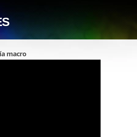
ES
fía macro