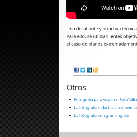
Una desafiante y atractiva técnic
Para ello, se utilizan lentes obje
el caso de planos extremadament
Otros
Fotografía para viajes en FotoTalle
La fotografía didáctica en movimie
La fotografía con gran angular