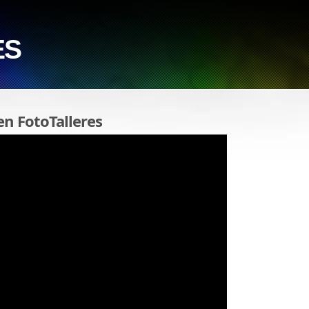
ES
en FotoTalleres